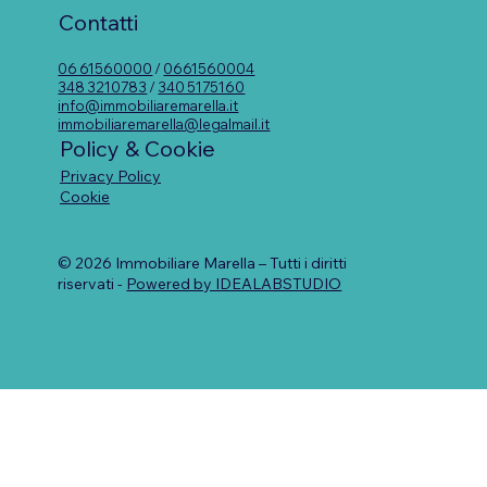
Contatti
06 61560000
/
0661560004
348 3210783
/
340 5175160
info@immobiliaremarella.it
immobiliaremarella@legalmail.it
Policy & Cookie
Privacy Policy
Cookie
© 2026 Immobiliare Marella – Tutti i diritti
riservati -
Powered by IDEALABSTUDIO