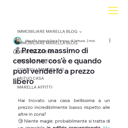
IMMOBILIARE MARELLA BLOG
Marella Immobiliare
Tempo di lettura: 2 min
IMMOBILIARE MARELLA BLOG
💰 Prezzo massimo di
GENIETTA SPIEGA
cessione: cos’è e quando
METODO MARELLA
puoi venderlo a prezzo
CONSIGLI IMMOBILIARI
MUTUO CASA
libero
MARELLA AFFITTI
Hai trovato una casa bellissima a un 
prezzo incredibilmente basso rispetto alle 
altre in zona?
🧐 Niente magie: probabilmente si tratta di 
un immobile 
in edilizia convenzionata
. Ma