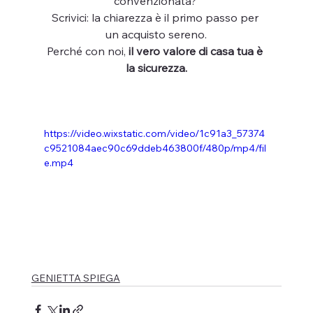
convenzionata? 
Scrivici: la chiarezza è il primo passo per 
un acquisto sereno.
Perché con noi, 
il vero valore di casa tua è 
la sicurezza.
https://video.wixstatic.com/video/1c91a3_57374
c9521084aec90c69ddeb463800f/480p/mp4/fil
e.mp4
GENIETTA SPIEGA