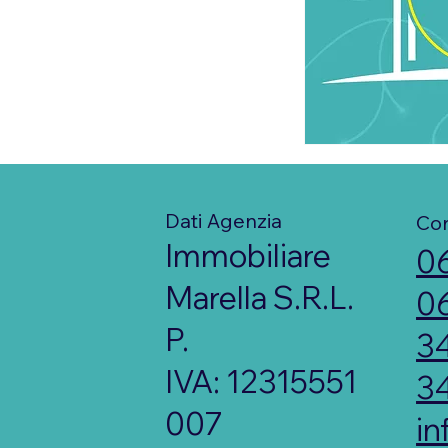
Dati Agenzia
Con
Immobiliare
0
Marella S.R.L.
0
P.
3
IVA: 12315551
3
007
in