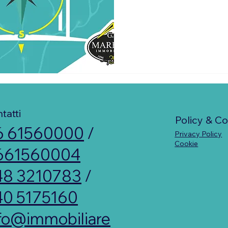
tatti
Policy & C
6 61560000
/
Privacy Policy
Cookie
661560004
48 3210783
/
40 5175160
fo@immobiliare