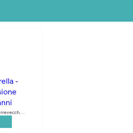
ella -
sione
anni
Via di Torrevecchia, 901