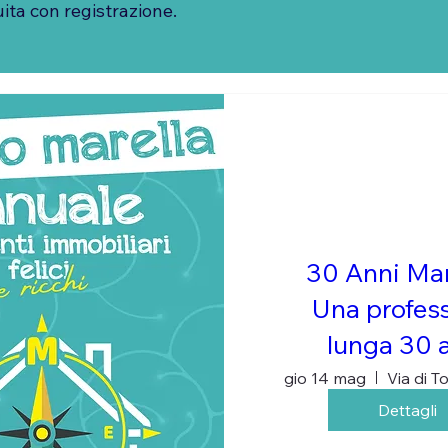
ita con registrazione.
30 Anni Mar
Una profes
lunga 30 
gio 14 mag
Dettagli