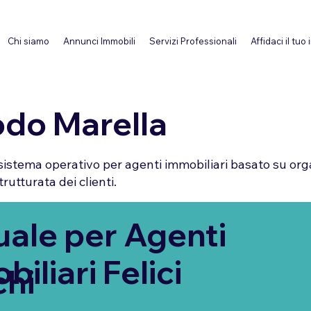
Chi siamo
Annunci Immobili
Servizi Professionali
Affidaci il tuo
do Marella
sistema operativo per agenti immobiliari basato su org
rutturata dei clienti.
ale per Agenti
iliari Felici
chi