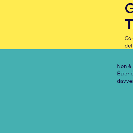
G
T
Co-
del
Non è u
È per 
davver