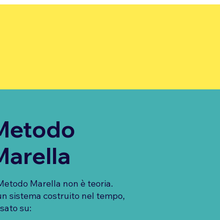
Metodo
Marella
 Metodo Marella non è teoria.
un sistema costruito nel tempo,
sato su: