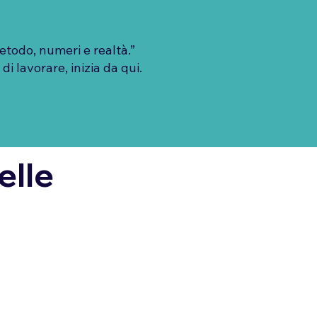
todo, numeri e realtà.”
 lavorare, inizia da qui.
elle