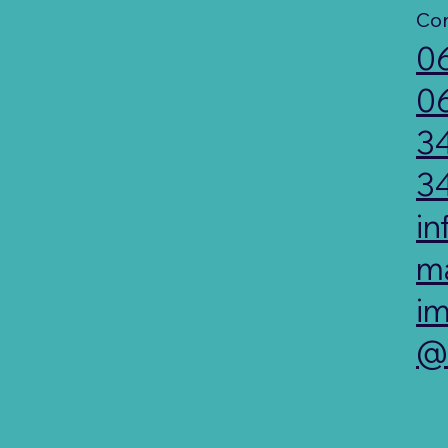
Dati Agenzia
Con
Immobiliare
0
Marella S.R.L.
0
P.
3
IVA: 12315551
3
007
in
Via di Selva
ma
Candida 49
im
00166 Roma
@l