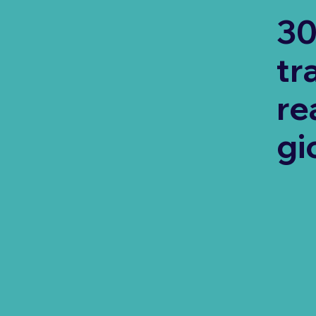
30
tr
re
gi