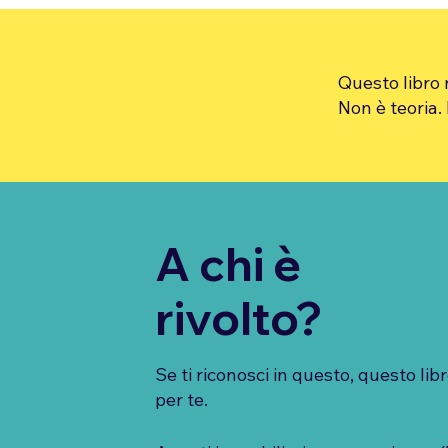
Questo libro n
Non è teoria.
A chi è
rivolto?
Se ti riconosci in questo, questo libr
per te.​