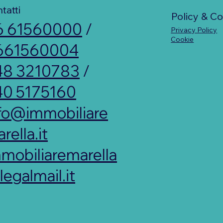
tatti
Policy & C
6 61560000
/
Privacy Policy
Cookie
661560004
48 3210783
/
40 5175160
fo@immobiliare
rella.it
mobiliaremarella
egalmail.it
Powered by IDEALABSTUDIO