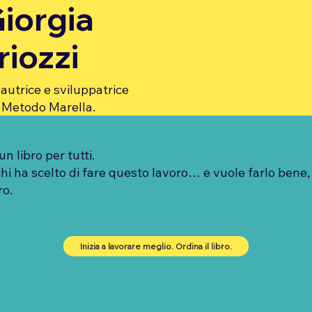
iorgia
riozzi
autrice e sviluppatrice
 Metodo Marella.
n libro per tutti.
chi ha scelto di fare questo lavoro… e vuole farlo bene,
o.
Inizia a lavorare meglio. Ordina il libro.