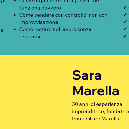
Come organizzare un’agenzia che
(5+
✔ 
funziona davvero
✔ 
Come vendere con controllo, non con
✔ 
improvvisazione
✔ 
Come restare nel lavoro senza
 a
✔ 
bruciarsi
Sara
Marella
30 anni di esperienza,
imprenditrice, fondatric
Immobiliare Marella.