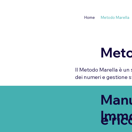
Home
Metodo Marella
Meto
Il Metodo Marella è un 
dei numeri e gestione st
Manu
Immob
e ric