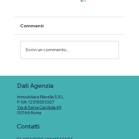
Commenti
Scrivi un commento...
Quanto costa davvero prendere una
casa in affitto? Tutte le spese da
Dati Agenzia
conoscere prima di firmare
Immobiliare Marella S.R.L.
P. IVA: 12315551007
Via di Selva Candida 49
00166 Roma
Contatti