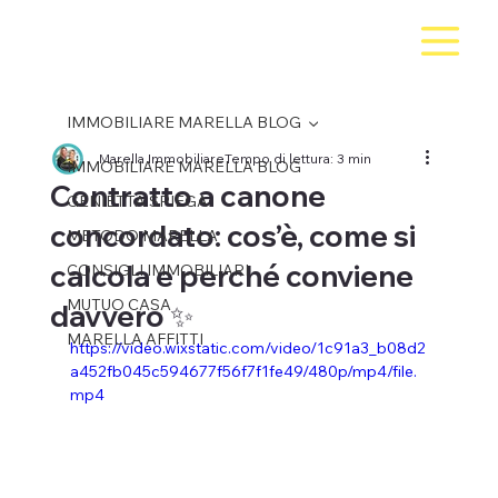
IMMOBILIARE MARELLA BLOG
Marella Immobiliare
Tempo di lettura: 3 min
IMMOBILIARE MARELLA BLOG
Contratto a canone
GENIETTA SPIEGA
concordato: cos’è, come si
METODO MARELLA
calcola e perché conviene
CONSIGLI IMMOBILIARI
MUTUO CASA
davvero ✨
MARELLA AFFITTI
https://video.wixstatic.com/video/1c91a3_b08d2
a452fb045c594677f56f7f1fe49/480p/mp4/file.
mp4