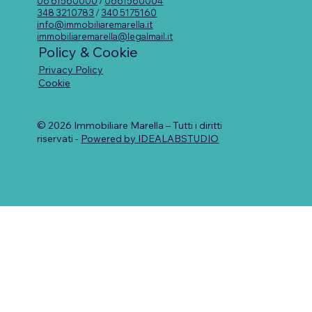
06 61560000
/
0661560004
348 3210783
/
340 5175160
info@immobiliaremarella.it
immobiliaremarella@legalmail.it
Policy & Cookie
Privacy Policy
Cookie
© 2026 Immobiliare Marella – Tutti i diritti
riservati -
Powered by IDEALABSTUDIO