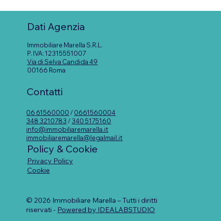
Quando l'esperienza diventa un
metodo: cosa raccontano davvero le
Dati Agenzia
recensioni del Manuale Metodo
Marella
Immobiliare Marella S.R.L.
P. IVA: 12315551007
Via di Selva Candida 49
00166 Roma
Contatti
06 61560000
/
0661560004
348 3210783
/
340 5175160
info@immobiliaremarella.it
immobiliaremarella@legalmail.it
Policy & Cookie
Privacy Policy
Cookie
© 2026 Immobiliare Marella – Tutti i diritti
riservati -
Powered by IDEALABSTUDIO