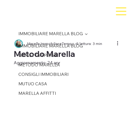
IMMOBILIARE MARELLA BLOG
Marella Immobiliare
Tempo di lettura: 3 min
IMMOBILIARE MARELLA BLOG
Metodo Marella
GENIETTA SPIEGA
Aggiornamento:
24 apr
METODO MARELLA
CONSIGLI IMMOBILIARI
MUTUO CASA
MARELLA AFFITTI