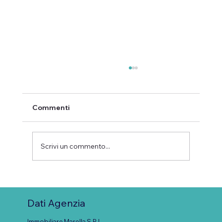
Commenti
Scrivi un commento...
Quando l'esperienza diventa un
metodo: cosa raccontano davvero le
Dati Agenzia
recensioni del Manuale Metodo
Marella
Immobiliare Marella S.R.L.