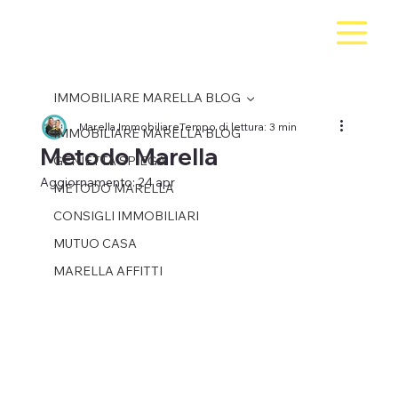
IMMOBILIARE MARELLA BLOG
Marella Immobiliare
Tempo di lettura: 3 min
IMMOBILIARE MARELLA BLOG
Metodo Marella
GENIETTA SPIEGA
Aggiornamento:
24 apr
METODO MARELLA
CONSIGLI IMMOBILIARI
MUTUO CASA
MARELLA AFFITTI