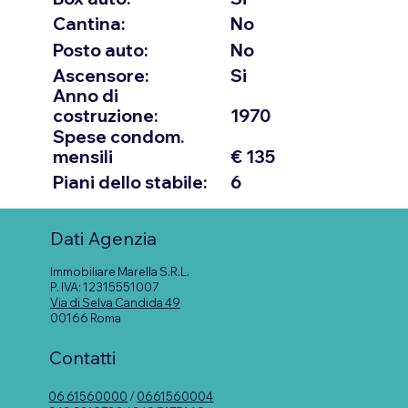
Cantina:
No
Posto auto:
No
Ascensore:
Si
Anno di
costruzione:
1970
Spese condom.
mensili
€ 135
Piani dello stabile:
6
Dati Agenzia
Immobiliare Marella S.R.L.
P. IVA: 12315551007
Via di Selva Candida 49
00166 Roma
Contatti
06 61560000
/
0661560004