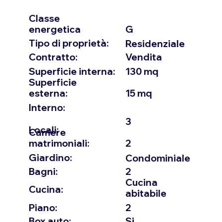
Classe
energetica
G
Tipo di proprietà:
Residenziale
Contratto:
Vendita
Superficie interna:
130 mq
Superficie
esterna:
15 mq
Interno:
3
Locali:
Camere
matrimoniali:
2
Giardino:
Condominiale
Bagni:
2
Cucina
Cucina:
abitabile
2
Piano:
Box auto:
Si