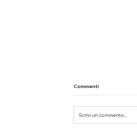
Agevolazioni prima c
possono davvero ben
Commenti
Scrivi un commento...