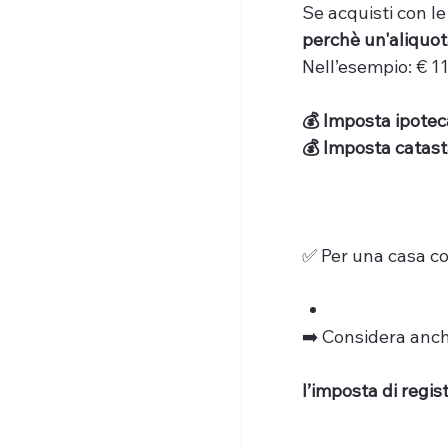
Se acquisti con le
perchè un'aliquot
Nell’esempio: € 1
💰 Imposta ipoteca
💰 Imposta catasta
✅ Per una casa con
➡️ Considera anche
l’imposta di regis