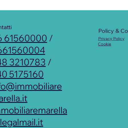
sa: quali sono i
e?
tatti
Policy & C
6 61560000
/
Privacy Policy
Cookie
661560004
48 3210783
/
40 5175160
fo@immobiliare
rella.it
mobiliaremarella
egalmail.it