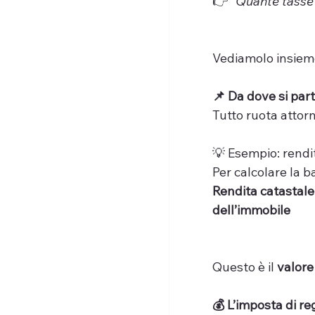
👉 
“Quante tasse 
Vediamolo insiem
📌 Da dove si par
Tutto ruota attorn
💡 Esempio: rendi
Per calcolare la b
Rendita catastale 
dell’immobile
Questo è il 
valore
💰 L’imposta di re