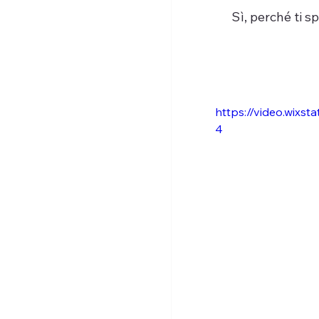
Sì, perché ti s
https://video.wix
4