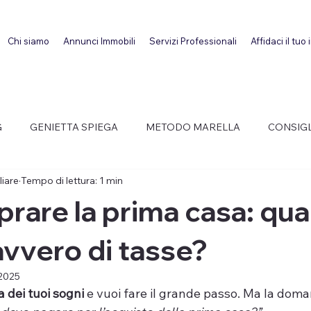
Chi siamo
Annunci Immobili
Servizi Professionali
Affidaci il tuo
G
GENIETTA SPIEGA
METODO MARELLA
CONSIGL
iare
Tempo di lettura: 1 min
LLA AFFITTI
rare la prima casa: qua
vvero di tasse?
 2025
a dei tuoi sogni
 e vuoi fare il grande passo. Ma la doma