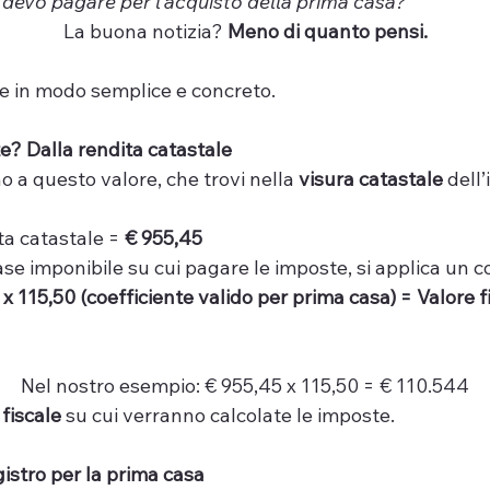
devo pagare per l’acquisto della prima casa?”
La buona notizia? 
Meno di quanto pensi.
e in modo semplice e concreto.
te? Dalla rendita catastale
o a questo valore, che trovi nella 
visura catastale
 dell
ta catastale = 
€ 955,45
ase imponibile su cui pagare le imposte, si applica un co
x 115,50 (coefficiente valido per prima casa) = Valore f
Nel nostro esempio: € 955,45 x 115,50 = € 110.544
 fiscale
 su cui verranno calcolate le imposte.
gistro per la prima casa