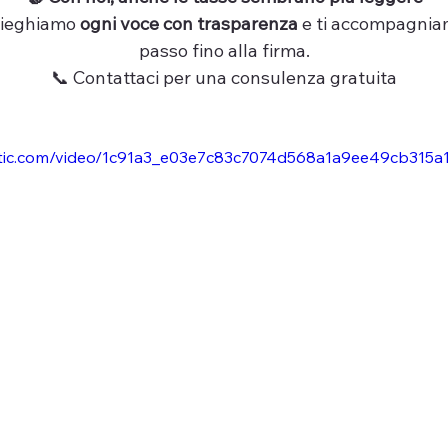
pieghiamo 
ogni voce con trasparenza
 e ti accompagnia
passo fino alla firma.
📞 Contattaci per una consulenza gratuita
static.com/video/1c91a3_e03e7c83c7074d568a1a9ee49cb315a