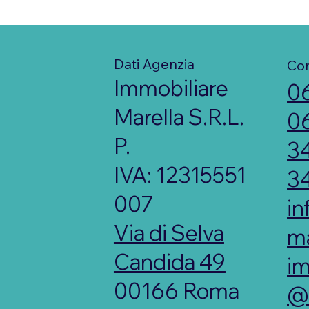
Agevolazioni prima ca
requisiti per ottenerl
Dati Agenzia
Con
Immobiliare
0
Marella S.R.L.
0
P.
3
IVA: 12315551
3
007
in
Via di Selva
ma
Candida 49
im
00166 Roma
@l