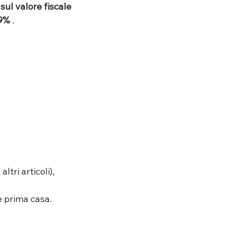
sul valore fiscale 
9% 
.
tri articoli), 
e prima casa.