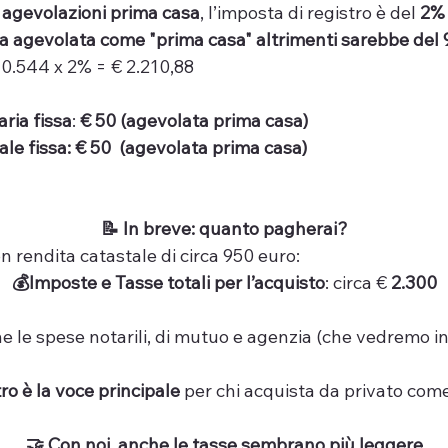
 
agevolazioni prima casa
, l’imposta di registro è del 
2% 
a agevolata come "prima casa" altrimenti sarebbe del 
10.544 x 2% = € 2.210,88
ria fissa
: 
€ 50 (agevolata prima casa)
le fissa: € 50  (agevolata prima casa)
📝 In breve: quanto pagherai?
 rendita catastale di circa 950 euro:
💰Imposte e Tasse totali per l’acquisto
: circa € 
2.300
 le spese notarili, di mutuo e agenzia (che vedremo in al
tro è la voce principale
 per chi acquista da privato com
🤝 Con noi, anche le tasse sembrano più leggere