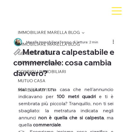
IMMOBILIARE MARELLA BLOG
Marella Immobiliare
Tempo di lettura: 2 min
IMMOBILIARE MARELLA BLOG
📏 Metratura calpestabile e
GENIETTA SPIEGA
commerciale: cosa cambia
METODO MARELLA
davvero?
CONSIGLI IMMOBILIARI
MUTUO CASA
Hai visitato una casa che nell'annuncio 
MARELLA AFFITTI
indicavano per 
100 metri quadri
 e ti è 
sembrata più piccola? Tranquillo, non ti sei 
sbagliato: la metratura indicata negli 
annunci 
non è quella che si calpesta
, ma 
quella 
commerciale
.
👉 Scopriamo insieme cosa significa e 