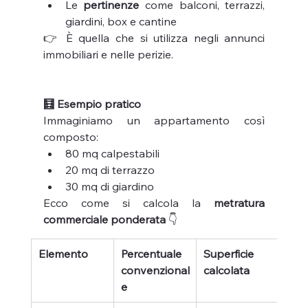
Le 
pertinenze
 come balconi, terrazzi, 
giardini, box e cantine
👉 È quella che si utilizza negli annunci 
immobiliari e nelle perizie.
🧮 Esempio pratico
Immaginiamo un appartamento così 
composto:
80 mq calpestabili
20 mq di terrazzo
30 mq di giardino
Ecco come si calcola la 
metratura 
commerciale ponderata
 👇
Elemento
Percentuale 
Superficie 
convenzional
calcolata
e