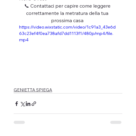
📞 Contattaci per capire come leggere 
correttamente la metratura della tua 
prossima casa 
https://video.wixstatic.com/video/1c91a3_43e6d
63c23ef4f0ea738afd7dd1113f1/480p/mp4/file.
mp4
GENIETTA SPIEGA