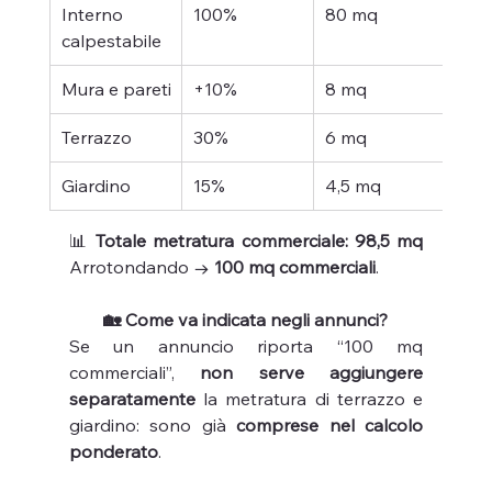
Interno 
100%
80 mq
calpestabile
Mura e pareti
+10%
8 mq
Terrazzo
30%
6 mq
Giardino
15%
4,5 mq
📊 
Totale metratura commerciale: 98,5 mq 
Arrotondando → 
100 mq commerciali
.
🏡 Come va indicata negli annunci?
Se un annuncio riporta “100 mq 
commerciali”, 
non serve aggiungere 
separatamente
 la metratura di terrazzo e 
giardino: sono già 
comprese nel calcolo 
ponderato
.