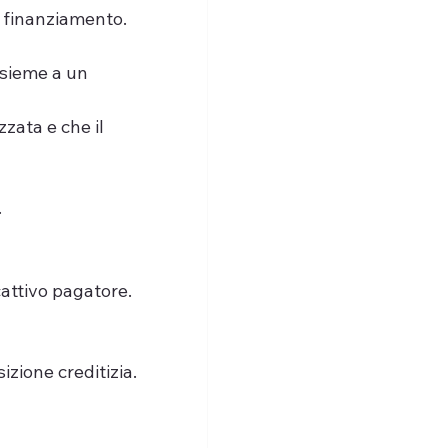
o finanziamento.
nsieme a un 
zata e che il 
.
attivo pagatore.
zione creditizia.