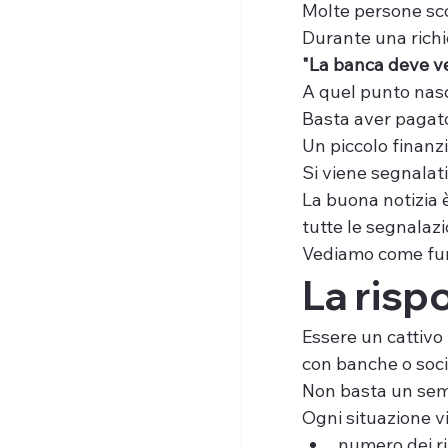
Molte persone sco
Durante una richie
"La banca deve ver
A quel punto nas
Basta aver pagato
Un piccolo finan
Si viene segnalat
La buona notizia 
tutte le segnalaz
Vediamo come fu
La risp
Essere un cattivo 
con banche o soci
Non basta un semp
Ogni situazione vi
numero dei ri