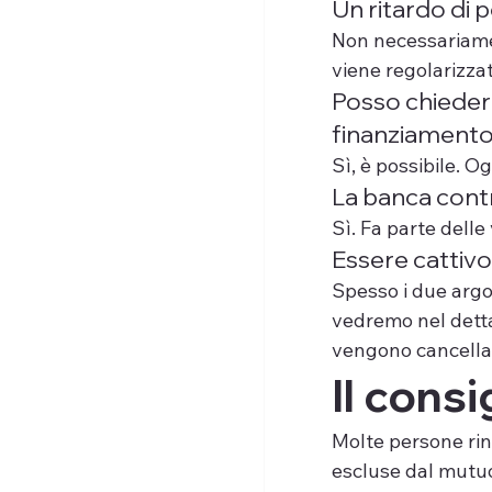
Un ritardo di 
Non necessariamen
viene regolarizzat
Posso chieder
finanziament
Sì, è possibile. O
La banca contr
Sì. Fa parte dell
Essere cattivo
Spesso i due argo
vedremo nel detta
vengono cancella
Il cons
Molte persone ri
escluse dal mutu