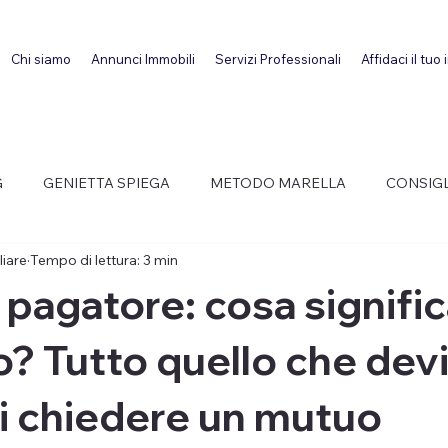
Chi siamo
Annunci Immobili
Servizi Professionali
Affidaci il tuo
G
GENIETTA SPIEGA
METODO MARELLA
CONSIGL
iare
Tempo di lettura: 3 min
LLA AFFITTI
 pagatore: cosa signifi
? Tutto quello che dev
i chiedere un mutuo