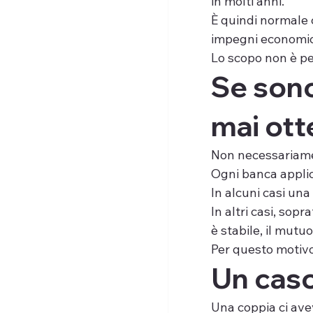
in molti anni.
È quindi normale c
impegni economici 
Lo scopo non è pena
Se sono
mai ot
Non necessariam
Ogni banca applica
In alcuni casi una
In altri casi, sop
è stabile, il mu
Per questo motivo
Un caso
Una coppia ci ave