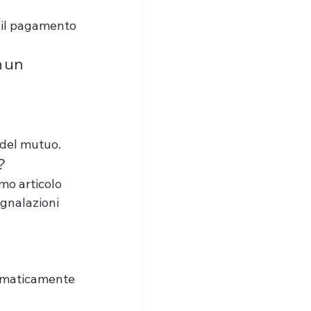
 il pagamento 
 un 
 del mutuo.
?
mo articolo 
gnalazioni 
omaticamente 