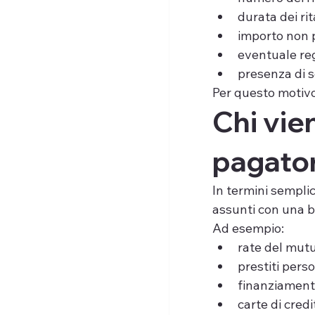
durata dei rit
importo non 
eventuale reg
presenza di s
Per questo motivo 
Chi vie
pagato
In termini sempli
assunti con una b
Ad esempio:
rate del mutu
prestiti pers
finanziamenti
carte di cred