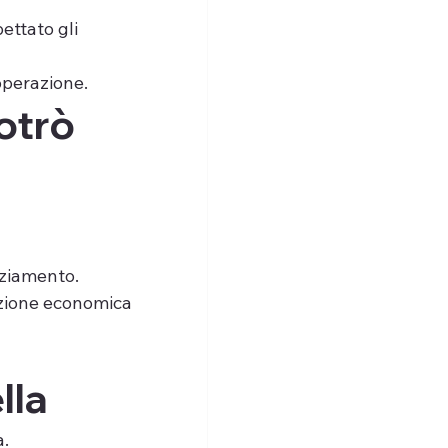
ettato gli 
'operazione.
otrò 
nziamento.
uazione economica 
lla
a.