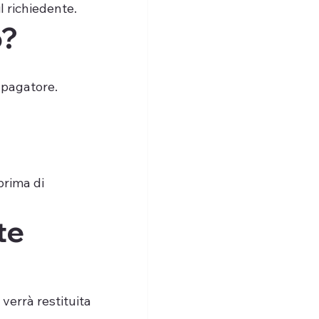
l richiedente.
o?
 pagatore.
prima di 
te 
errà restituita 