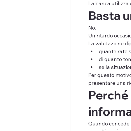
La banca utilizza 
Basta u
No.
Un ritardo occasi
La valutazione dip
quante rate s
di quanto temp
se la situazio
Per questo motivo 
presentare una ri
Perché 
informa
Quando concede u