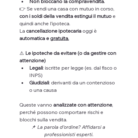
Non bloccano la compravendita.
👉 Se vendi una casa con mutuo in corso, 
con i soldi della vendita estingui il mutuo
 e 
quindi anche l’ipoteca. 
La 
cancellazione ipotecaria
 oggi è 
automatica e 
gratuita.
⚠️
 Le ipoteche da evitare (o da gestire con 
attenzione)
Legali
: iscritte per legge (es. dal fisco o 
INPS)
Giudiziali
: derivanti da un contenzioso 
o una causa
Queste vanno 
analizzate con attenzione
, 
perché possono comportare rischi e 
blocchi sulla vendita.
📌 
La parola d’ordine? Affidarsi a 
professionisti esperti.