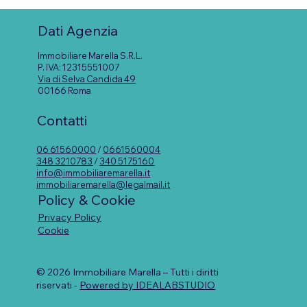
Cambio d’uso da negozio ad
abitazione: quando è davvero
Dati Agenzia
possibile?
Immobiliare Marella S.R.L.
P. IVA: 12315551007
Via di Selva Candida 49
00166 Roma
Contatti
06 61560000
/
0661560004
348 3210783
/
340 5175160
info@immobiliaremarella.it
immobiliaremarella@legalmail.it
Policy & Cookie
Privacy Policy
Cookie
© 2026 Immobiliare Marella – Tutti i diritti
riservati -
Powered by IDEALABSTUDIO