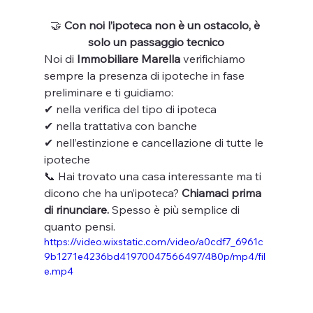
🤝
 Con noi l’ipoteca non è un ostacolo, è 
solo un passaggio tecnico
Noi di 
Immobiliare Marella
 verifichiamo 
sempre la presenza di ipoteche in fase 
preliminare e ti guidiamo:
✔ nella verifica del tipo di ipoteca
✔ nella trattativa con banche 
✔ nell’estinzione e cancellazione di tutte le 
ipoteche
📞 Hai trovato una casa interessante ma ti 
dicono che ha un’ipoteca? 
Chiamaci prima 
di rinunciare.
 Spesso è più semplice di 
quanto pensi.
https://video.wixstatic.com/video/a0cdf7_6961c
9b1271e4236bd41970047566497/480p/mp4/fil
e.mp4