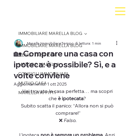
IMMOBILIARE MARELLA BLOG
Marella Immobiliare
Tempo di lettura: 1 min
IMMOBILIARE MARELLA BLOG
🏡 Comprare una casa con
GENIETTA SPIEGA
ipoteca: è possibile? Sì, e a
METODO MARELLA
volte conviene
CONSIGLI IMMOBILIARI
MUTUO CASA
Aggiornamento:
1 ott 2025
Hai trovato la casa perfetta… ma scopri 
MARELLA AFFITTI
che 
è ipotecata
? 
Subito scatta il panico: “Allora non si può 
comprare!”
❌ 
Falso.
L’ipoteca 
non è sempre un problema
. Anzi, 