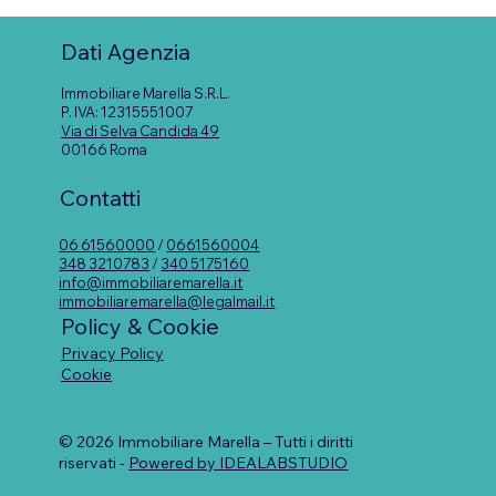
Mutuo e Partita IVA: cosa guardano
davvero le banche?
Dati Agenzia
Immobiliare Marella S.R.L.
P. IVA: 12315551007
Via di Selva Candida 49
00166 Roma
Contatti
06 61560000
/
0661560004
348 3210783
/
340 5175160
info@immobiliaremarella.it
immobiliaremarella@legalmail.it
Policy & Cookie
Privacy Policy
Cookie
© 2026 Immobiliare Marella – Tutti i diritti
riservati -
Powered by IDEALABSTUDIO