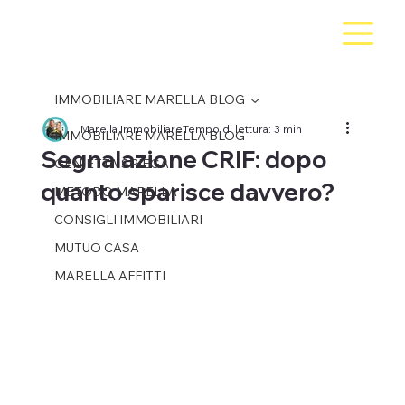
IMMOBILIARE MARELLA BLOG
Marella Immobiliare
Tempo di lettura: 3 min
IMMOBILIARE MARELLA BLOG
Segnalazione CRIF: dopo
GENIETTA SPIEGA
quanto sparisce davvero?
METODO MARELLA
CONSIGLI IMMOBILIARI
MUTUO CASA
MARELLA AFFITTI