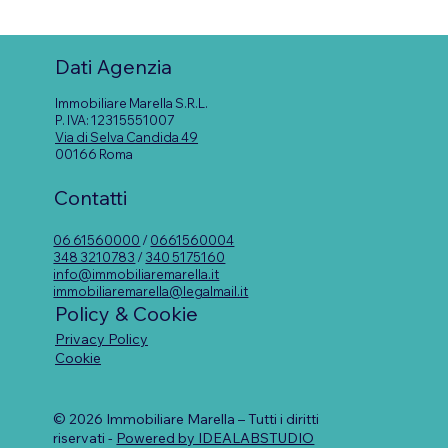
Cambio d’uso da negozio ad
abitazione: quando è davvero
Dati Agenzia
possibile?
Immobiliare Marella S.R.L.
P. IVA: 12315551007
Via di Selva Candida 49
00166 Roma
Contatti
06 61560000
/
0661560004
348 3210783
/
340 5175160
info@immobiliaremarella.it
immobiliaremarella@legalmail.it
Policy & Cookie
Privacy Policy
Cookie
© 2026 Immobiliare Marella – Tutti i diritti
riservati -
Powered by IDEALABSTUDIO