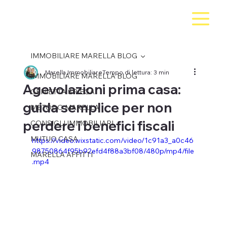
IMMOBILIARE MARELLA BLOG
Marella Immobiliare
Tempo di lettura: 3 min
IMMOBILIARE MARELLA BLOG
Agevolazioni prima casa:
GENIETTA SPIEGA
guida semplice per non
METODO MARELLA
perdere i benefici fiscali
CONSIGLI IMMOBILIARI
MUTUO CASA
https://video.wixstatic.com/video/1c91a3_a0c46
98750864f95b92efd4f88a3bf08/480p/mp4/file
MARELLA AFFITTI
.mp4