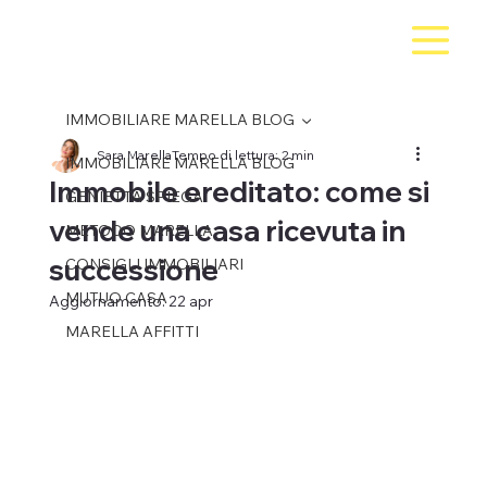
IMMOBILIARE MARELLA BLOG
Sara Marella
Tempo di lettura: 2 min
IMMOBILIARE MARELLA BLOG
Immobile ereditato: come si
GENIETTA SPIEGA
vende una casa ricevuta in
METODO MARELLA
successione
CONSIGLI IMMOBILIARI
MUTUO CASA
Aggiornamento:
22 apr
MARELLA AFFITTI