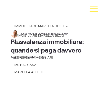
IMMOBILIARE MARELLA BLOG
Sara Marella
Tempo di lettura: 2 min
IMMOBILIARE MARELLA BLOG
Plusvalenza immobiliare:
GENIETTA SPIEGA
quando si paga davvero
METODO MARELLA
Aggiornamento:
22 apr
CONSIGLI IMMOBILIARI
MUTUO CASA
MARELLA AFFITTI