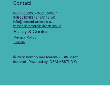
Contatti
06 61560000
/
0661560004
348 3210783
/
340 5175160
info@immobiliaremarella.it
immobiliaremarella@legalmail.it
Policy & Cookie
Privacy Policy
Cookie
© 2026 Immobiliare Marella – Tutti i diritti
riservati -
Powered by IDEALABSTUDIO