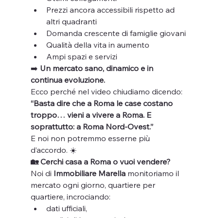
Prezzi ancora accessibili rispetto ad 
altri quadranti
Domanda crescente di famiglie giovani
Qualità della vita in aumento
Ampi spazi e servizi
➡️ 
Un mercato sano, dinamico e in 
continua evoluzione.
Ecco perché nel video chiudiamo dicendo: 
“Basta dire che a Roma le case costano 
troppo… vieni a vivere a Roma. E 
soprattutto: a Roma Nord-Ovest.”
E noi non potremmo esserne più 
d’accordo. ☀️
🏡 Cerchi casa a Roma o vuoi vendere?
Noi di 
Immobiliare Marella
 monitoriamo il 
mercato ogni giorno, quartiere per 
quartiere, incrociando:
dati ufficiali,