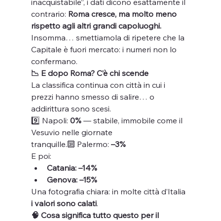
inacquistabile”, i dati dicono esattamente il 
contrario: 
Roma cresce, ma molto meno 
rispetto agli altri grandi capoluoghi.
Insomma… smettiamola di ripetere che la 
Capitale è fuori mercato: i numeri non lo 
confermano.
📉 E dopo Roma? C’è chi scende
La classifica continua con città in cui i 
prezzi hanno smesso di salire… o 
addirittura sono scesi.
9️⃣ Napoli: 
0%
 — stabile, immobile come il 
Vesuvio nelle giornate 
tranquille.🔟 Palermo: 
–3%
E poi:
Catania: –14%
Genova: –15%
Una fotografia chiara: in molte città d’Italia 
i valori sono calati
.
🧠 Cosa significa tutto questo per il 