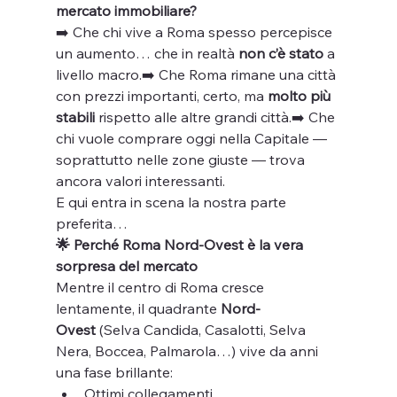
mercato immobiliare?
➡️ Che chi vive a Roma spesso percepisce 
un aumento… che in realtà 
non c’è stato
 a 
livello macro.➡️ Che Roma rimane una città 
con prezzi importanti, certo, ma 
molto più 
stabili
 rispetto alle altre grandi città.➡️ Che 
chi vuole comprare oggi nella Capitale — 
soprattutto nelle zone giuste — trova 
ancora valori interessanti.
E qui entra in scena la nostra parte 
preferita…
🌟 Perché Roma Nord-Ovest è la vera 
sorpresa del mercato
Mentre il centro di Roma cresce 
lentamente, il quadrante 
Nord-
Ovest
 (Selva Candida, Casalotti, Selva 
Nera, Boccea, Palmarola…) vive da anni 
una fase brillante:
Ottimi collegamenti