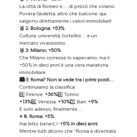
La città di Romeo e… di prezzi che volano. 
Povera Giulietta, altro che balcone: qui 
salgono direttamente i valori immobiliari!
🥈 2. Bologna: +53%
Cultura, università, tortellini… e un 
mercato vivacissimo.
🥉 3. Milano: +50%
Che Milano corresse lo sapevamo, ma il 
+50% in dieci anni è una vera maratona 
immobiliare.
🏙️ E Roma? Non si vede tra i primi posti…
Continuiamo la classifica:
4️⃣ Firenze: 
+36%
5️⃣ Torino: 
+13%
6️⃣ Venezia: 
+10%
7️⃣ Bari: 
+9%
E solo adesso, finalmente…
⭐ 8. Roma: +5%
Hai letto bene:👉 
+5% in dieci anni.
Mentre tutti dicono che “Roma è diventata 