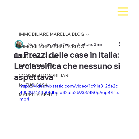
IMMOBILIARE MARELLA BLOG
Marella Immobiliare
Tempo di lettura: 2 min
IMMOBILIARE MARELLA BLOG
🏡 Prezzi delle case in Italia:
GENIETTA SPIEGA
La classifica che nessuno si
METODO MARELLA
aspettava
CONSIGLI IMMOBILIARI
MUTUO CASA
https://video.wixstatic.com/video/1c91a3_26e2c
495297443f88dbcfa42af526933/480p/mp4/file.
MARELLA AFFITTI
mp4